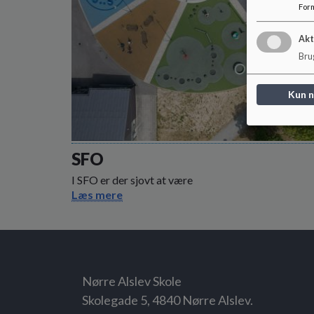
For
Akt
Brug
Kun 
SFO
I SFO er der sjovt at være
Læs mere
Nørre Alslev Skole
Skolegade 5, 4840 Nørre Alslev.