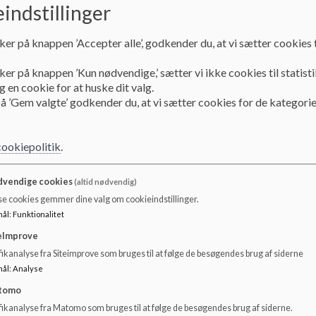
indstillinger
ker på knappen ’Accepter alle’, godkender du, at vi sætter cookies t
ker på knappen ’Kun nødvendige,’ sætter vi ikke cookies til statisti
 en cookie for at huske dit valg.
å ’Gem valgte’ godkender du, at vi sætter cookies for de kategorie
cookiepolitik
.
De gyldne 8
In
vendige cookies
(altid nødvendig)
bø
se cookies gemmer dine valg om cookieindstillinger.
De gyldne 8 er vores trivselskoncept.
mål
:
Funktionalitet
Inds
eImprove
Læs mere
Læs
ikanalyse fra Siteimprove som bruges til at følge de besøgendes brug af siderne
mål
:
Analyse
tomo
fikanalyse fra Matomo som bruges til at følge de besøgendes brug af siderne.