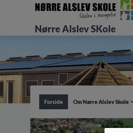
G
å
t
i
Nørre Alslev SKole
l
h
o
v
e
d
i
n
d
h
o
l
Forside
Om Nørre Alslev Skole
d
e
t