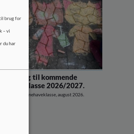
il brug for
k – vi
r du har
dskrivning til kommende
rnehaveklasse 2026/2027.
krivning til børnehaveklasse, august 2026.
 mere