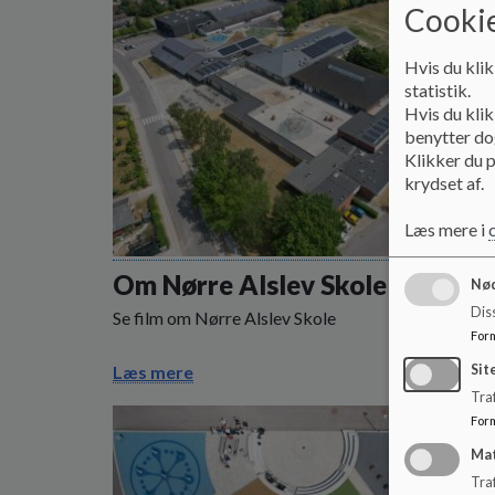
Cookie
Hvis du klik
statistik.
Hvis du klik
benytter dog
Klikker du p
krydset af.
Læs mere i
Om Nørre Alslev Skole
Nød
Dis
Se film om Nørre Alslev Skole
For
Sit
Læs mere
Traf
For
Ma
Tra