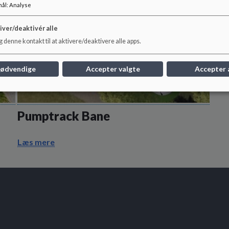
mål
:
Analyse
iver/deaktivér alle
 denne kontakt til at aktivere/deaktivere alle apps.
nødvendige
Accepter valgte
Accepter 
Pumptrack Bane
Læs mere