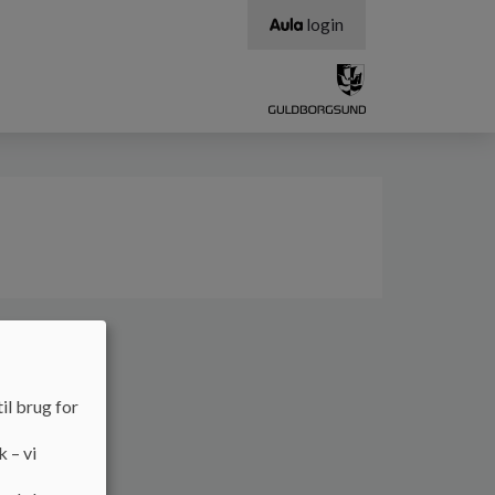
login
il brug for
k – vi