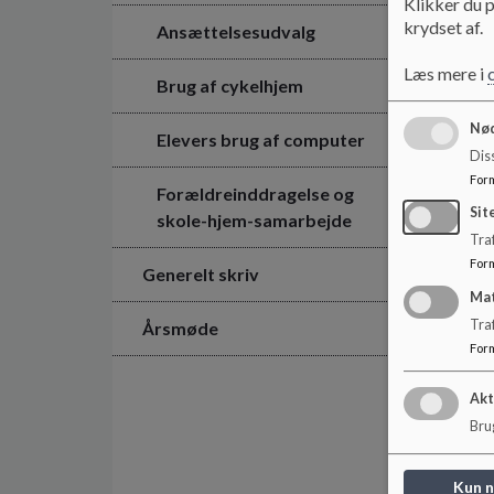
Klikker du p
krydset af.
Ansættelsesudvalg
Læs mere i
Brug af cykelhjem
Nød
Elevers brug af computer
Dis
For
Forældreinddragelse og
Sit
skole-hjem-samarbejde
Traf
For
Generelt skriv
Ma
Tra
Årsmøde
For
Akt
Brug
Kun 