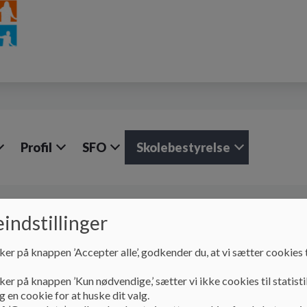
Profil
SFO
Skolebestyrelse
Skolebestyrelse
Principper
indstillinger
Principper
ker på knappen ’Accepter alle’, godkender du, at vi sætter cookies t
ker på knappen ’Kun nødvendige,’ sætter vi ikke cookies til statisti
Principper
 en cookie for at huske dit valg.