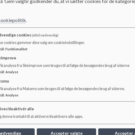
å ’Gem valgte’ godkender du, at vi sætter cookies for de kategorie
Dokumenter
Digitale retningslinjer for Nørre Alslev skole, maj 2024.
cookiepolitik
.
vendige cookies
(altid nødvendig)
se cookies gemmer dine valg om cookieindstillinger.
mål
:
Funktionalitet
eImprove
ikanalyse fra Siteimprove som bruges til at følge de besøgendes brug af siderne
mål
:
Analyse
tomo
fikanalyse fra Matomo som bruges til at følge de besøgendes brug af siderne.
mål
:
Analyse
iver/deaktivér alle
 denne kontakt til at aktivere/deaktivere alle apps.
nødvendige
Accepter valgte
Accepter 