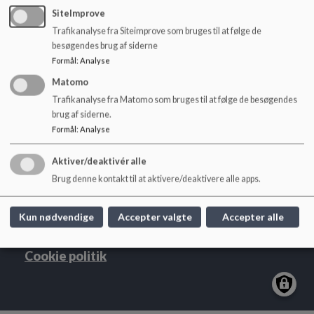
Principper for forældreindddragelse 2023.pdf
o
SiteImprove
l
Trafikanalyse fra Siteimprove som bruges til at følge de
d
besøgendes brug af siderne
e
Formål
:
Analyse
t
Matomo
Nørre Alslev Skole
Trafikanalyse fra Matomo som bruges til at følge de besøgendes
Skolegade 5, 4840 Nørre Alslev.
brug af siderne.
54731440
Formål
:
Analyse
EAN NR.
5798007191009
Aktiver/deaktivér alle
Tilgængelighedserklæring
Brug denne kontakt til at aktivere/deaktivere alle apps.
Sitemap
Kun nødvendige
Accepter valgte
Accepter alle
Cookie politik