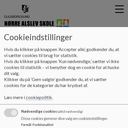
Cookieindstillinger
Nørre Alslev SKole
G
Hvis du klikker på knappen ’Accepter alle’, godkender du, at
å
Skolebestyrelse
Principper
Forældreinddragelse og
vi sætter cookies til brug for statistik.
t
Hvis du klikker på knappen ’Kun nødvendige,’ sætter vi ikke
skole-hjem-samarbejde
i
cookies til statistik – vi benytter dog en cookie for at huske
l
dit valg.
h
Forældreinddragelse og skole-hjem-
Klikker du på ’Gem valgte’ godkender du, at vi sætter
o
cookies for de kategorier du har krydset af.
v
samarbejde
e
Læs mere i
cookiepolitik
.
d
i
Forældreinddragelse og skole-hjem-samarbejde
Nødvendige cookies
n
(altid nødvendig)
d
Disse cookies gemmer dine valg om cookieindstillinger.
Dokumenter
h
Formål
:
Funktionalitet